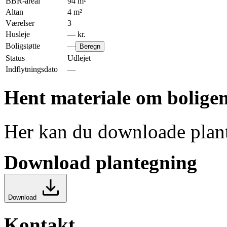
BBR-areal
94
m²
Altan
4
m²
Værelser
3
Husleje
—
kr.
Boligstøtte
—
Beregn
Status
Udlejet
Indflytningsdato
—
Hent materiale om bolige
Her kan du downloade plant
Download plantegning
Download
Kontakt