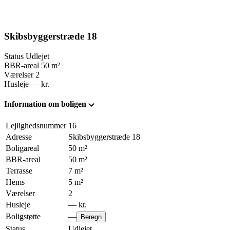
Skibsbyggerstræde 18
Status
Udlejet
BBR-areal
50
m²
Værelser
2
Husleje
—
kr.
Information om boligen
Lejlighedsnummer
16
Adresse
Skibsbyggerstræde 18
Boligareal
50
m²
BBR-areal
50
m²
Terrasse
7
m²
Hems
5
m²
Værelser
2
Husleje
—
kr.
Boligstøtte
—
Beregn
Status
Udlejet