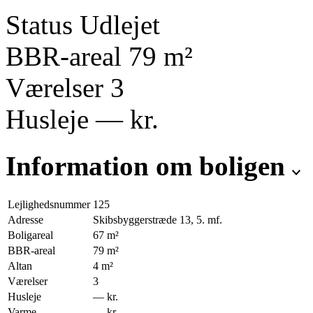
Status
Udlejet
BBR-areal
79
m²
Værelser
3
Husleje
—
kr.
Information om boligen
Lejlighedsnummer
125
Adresse
Skibsbyggerstræde 13, 5. mf.
Boligareal
67
m²
BBR-areal
79
m²
Altan
4
m²
Værelser
3
Husleje
—
kr.
Varme
—
kr.