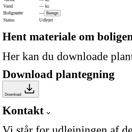
Vand
—
kr.
Boligstøtte
—
Beregn
Status
Udlejet
Hent materiale om bolige
Her kan du downloade plant
Download plantegning
Download
Kontakt
Vi står for udlejningen af d