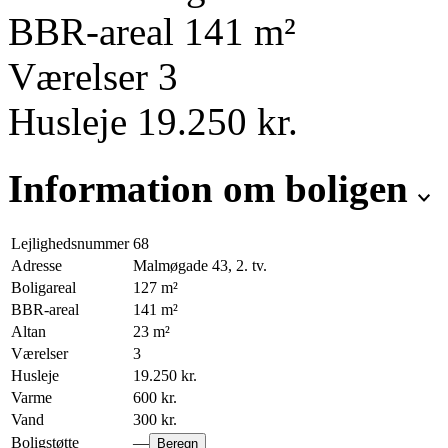
BBR-areal
141
m²
Værelser
3
Husleje
19.250
kr.
Information om boligen
Lejlighedsnummer
68
Adresse
Malmøgade 43, 2. tv.
Boligareal
127
m²
BBR-areal
141
m²
Altan
23
m²
Værelser
3
Husleje
19.250
kr.
Varme
600
kr.
Vand
300
kr.
Boligstøtte
—
Beregn