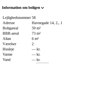
Information om boligen
Lejlighedsnummer
58
Adresse
Havnegade 14, 2., 1
Boligareal
59
m²
BBR-areal
73
m²
Altan
6
m²
Værelser
2
Husleje
—
kr.
Varme
—
kr.
Vand
—
kr.
Boligstøtte
—
Beregn
Status
Udlejet
Hent materiale om boligen
Her kan du downloade plantegningen for denne bolig.
Download plantegning